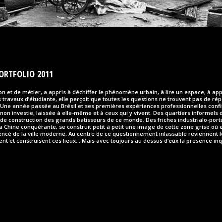
ORTFOLIO 2011
on et de métier, a appris à déchiffer le phénomène urbain, à lire un espace, à ap
es travaux d’étudiante, elle perçoit que toutes les questions ne trouvent pas de r
. Une année passée au Brésil et ses premières expériences professionnelles confi
non investie, laissée à elle-même et à ceux qui y vivent. Des quartiers informels 
 de construction des grands batisseurs de ce monde. Des friches industrialo-po
 Chine conquérante, se construit petit à petit une image de cette zone grise où e
cé de la ville moderne. Au centre de ce questionnement inlassable reviennent 
nt et construisent ces lieux… Mais avec toujours au dessus d’eux la présence in