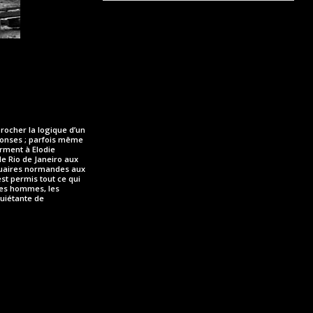
procher la logique d’un
éponses ; parfois même
rment à Elodie
de Rio de Janeiro aux
rtuaires normandes aux
st permis tout ce qui
les hommes, les
quiétante de